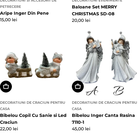
DECORATIUNI SI ACCESORII DE
DECORATIUNI EVENIMENTE
caminul cu ajutorul decoratiunilor de la Figo
Baloane Set MERRY
PETRECERE
Decor? Alege dintre urmatoarele variante de
Aripe Inger Din Pene
CHRISTMAS SD-08
decoratiuni pentru casa de Craciun:
Preț
15,00 lei
Preț
20,00 lei
Fete de perna cu motive de Craciun;
obișnuit
obișnuit
Globuri muzicale in diferite dimensiuni;
Lumanari parfumate;
Seturi cadou;
Cesti tematice;
Ceainice cu Mos Craciun;
Stickere de sarbatoare;
Clopotele metalice;
Fete de masa specifice evenimentului;
Alegeți Opțiunile
Alegeți Opțiunile
Lampadare si felinare;
Naproane;
DECORATIUNI DE CRACIUN PENTRU
DECORATIUNI DE CRACIUN PENTRU
Figurine de podea;
CASA
CASA
Figurine de dimensiuni mici;
Bibelou Copil Cu Sanie si Led
Bibelou Inger Canta Rasina
Brazi artificiali;
Craciun
7110-1
Lanturi cu margele;
Preț
22,00 lei
Preț
45,00 lei
Lumanari din plastic cu led;
obișnuit
obișnuit
Baloane cu forme;