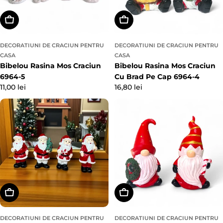
Alegeți Opțiunile
Alegeți Opțiunile
DECORATIUNI DE CRACIUN PENTRU
DECORATIUNI DE CRACIUN PENTRU
CASA
CASA
Bibelou Rasina Mos Craciun
Bibelou Rasina Mos Craciun
6964-5
Cu Brad Pe Cap 6964-4
Preț
11,00 lei
Preț
16,80 lei
obișnuit
obișnuit
Adaugă In Coş
Alegeți Opțiunile
DECORATIUNI DE CRACIUN PENTRU
DECORATIUNI DE CRACIUN PENTRU