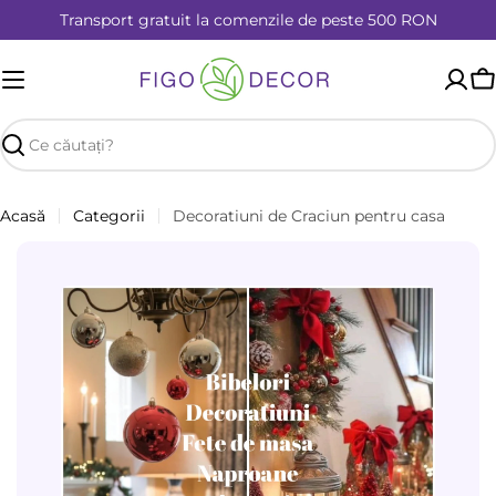
Sari
Transport gratuit la comenzile de peste 500 RON
la
conținut
T
m
r
Căutare
Acasă
Categorii
Decoratiuni de Craciun pentru casa