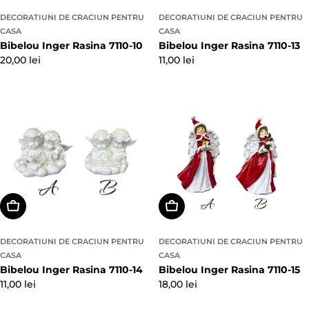
feeric, analizeaza cu grija intreaga oferta
DECORATIUNI DE CRACIUN PENTRU
DECORATIUNI DE CRACIUN PENTRU
disponibila pe figodecor.ro
CASA
CASA
Bibelou Inger Rasina 7110-10
Bibelou Inger Rasina 7110-13
Preț
20,00 lei
Preț
11,00 lei
obișnuit
obișnuit
Alegeți Opțiunile
Alegeți Opțiunile
DECORATIUNI DE CRACIUN PENTRU
DECORATIUNI DE CRACIUN PENTRU
CASA
CASA
Bibelou Inger Rasina 7110-14
Bibelou Inger Rasina 7110-15
Preț
11,00 lei
Preț
18,00 lei
obișnuit
obișnuit