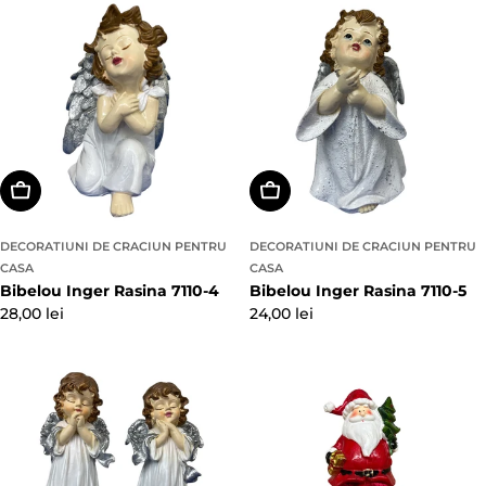
Adaugă In Coş
Adaugă In Coş
DECORATIUNI DE CRACIUN PENTRU
DECORATIUNI DE CRACIUN PENTRU
CASA
CASA
Bibelou Inger Rasina 7110-4
Bibelou Inger Rasina 7110-5
Preț
28,00 lei
Preț
24,00 lei
obișnuit
obișnuit