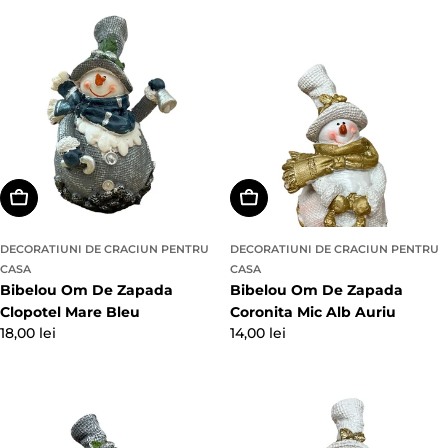
obișnuit
obișnuit
Adaugă In Coş
Adaugă In Coş
DECORATIUNI DE CRACIUN PENTRU
DECORATIUNI DE CRACIUN PENTRU
CASA
CASA
Bibelou Om De Zapada
Bibelou Om De Zapada
Clopotel Mare Bleu
Coronita Mic Alb Auriu
Preț
18,00 lei
Preț
14,00 lei
obișnuit
obișnuit