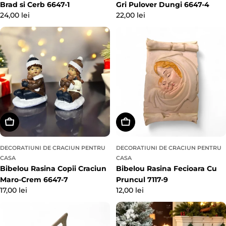
Brad si Cerb 6647-1
Gri Pulover Dungi 6647-4
Preț
24,00 lei
Preț
22,00 lei
obișnuit
obișnuit
Alegeți Opțiunile
Adaugă In Coş
DECORATIUNI DE CRACIUN PENTRU
DECORATIUNI DE CRACIUN PENTRU
CASA
CASA
Bibelou Rasina Copii Craciun
Bibelou Rasina Fecioara Cu
Maro-Crem 6647-7
Pruncul 7117-9
Preț
17,00 lei
Preț
12,00 lei
obișnuit
obișnuit