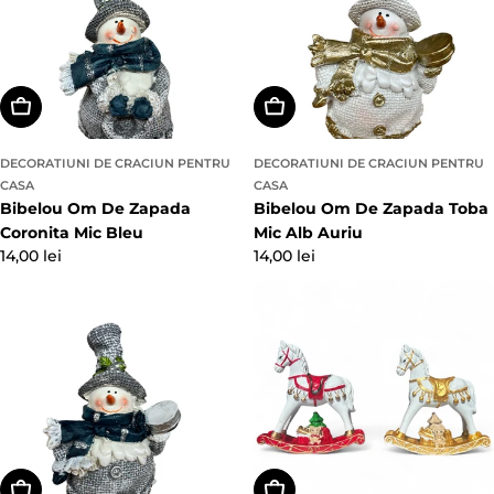
Adaugă In Coş
Adaugă In Coş
DECORATIUNI DE CRACIUN PENTRU
DECORATIUNI DE CRACIUN PENTRU
CASA
CASA
Bibelou Om De Zapada
Bibelou Om De Zapada Toba
Coronita Mic Bleu
Mic Alb Auriu
Preț
14,00 lei
Preț
14,00 lei
obișnuit
obișnuit
Adaugă In Coş
Alegeți Opțiunile