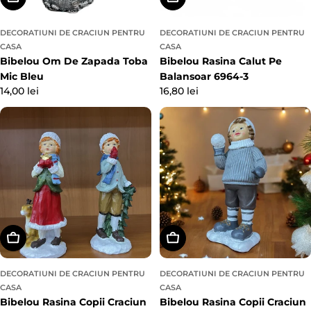
DECORATIUNI DE CRACIUN PENTRU
DECORATIUNI DE CRACIUN PENTRU
CASA
CASA
Bibelou Om De Zapada Toba
Bibelou Rasina Calut Pe
Mic Bleu
Balansoar 6964-3
Preț
14,00 lei
Preț
16,80 lei
obișnuit
obișnuit
Alegeți Opțiunile
Adaugă In Coş
DECORATIUNI DE CRACIUN PENTRU
DECORATIUNI DE CRACIUN PENTRU
CASA
CASA
Bibelou Rasina Copii Craciun
Bibelou Rasina Copii Craciun