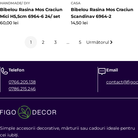
HANDMADE/ DIY
CASA
Bibelou Rasina Mos Craciun
Bibelou Rasina Mos Craciun
Mici H5,5cm 6964-6 24/ set
Scandinav 6964-2
Preț
60,00 lei
Preț
14,50 lei
obișnuit
obișnuit
1
2
3
…
5
Următorul
Telefon
Email
0766.205.138
contact@figod
0786.215.246
Simple accesorii decorative, mărturii sau cadouri ideale pentru
cei iubiți.