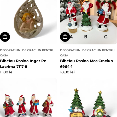
Adaugă In Coş
Alegeți Opțiunile
DECORATIUNI DE CRACIUN PENTRU
DECORATIUNI DE CRACIUN PENTRU
CASA
CASA
Bibelou Rasina Inger Pe
Bibelou Rasina Mos Craciun
Lacrima 7117-8
6964-1
Preț
11,00 lei
Preț
18,00 lei
obișnuit
obișnuit