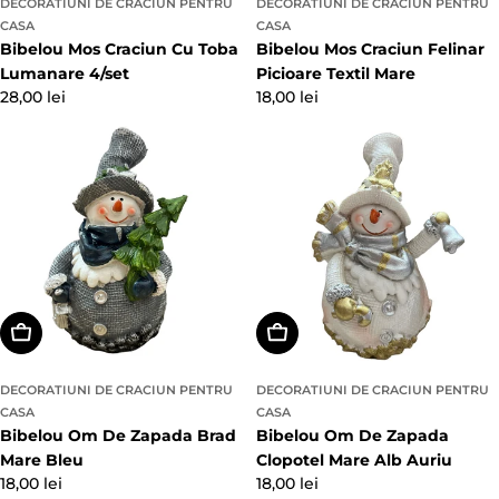
DECORATIUNI DE CRACIUN PENTRU
DECORATIUNI DE CRACIUN PENTRU
CASA
CASA
Bibelou Mos Craciun Cu Toba
Bibelou Mos Craciun Felinar
Lumanare 4/set
Picioare Textil Mare
Preț
28,00 lei
Preț
18,00 lei
obișnuit
obișnuit
Adaugă In Coş
Adaugă In Coş
DECORATIUNI DE CRACIUN PENTRU
DECORATIUNI DE CRACIUN PENTRU
CASA
CASA
Bibelou Om De Zapada Brad
Bibelou Om De Zapada
Mare Bleu
Clopotel Mare Alb Auriu
Preț
18,00 lei
Preț
18,00 lei