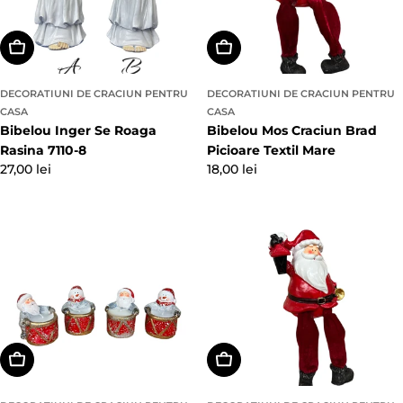
Alegeți Opțiunile
Adaugă In Coş
DECORATIUNI DE CRACIUN PENTRU
DECORATIUNI DE CRACIUN PENTRU
CASA
CASA
Bibelou Inger Se Roaga
Bibelou Mos Craciun Brad
Rasina 7110-8
Picioare Textil Mare
Preț
27,00 lei
Preț
18,00 lei
obișnuit
obișnuit
Adaugă In Coş
Adaugă In Coş