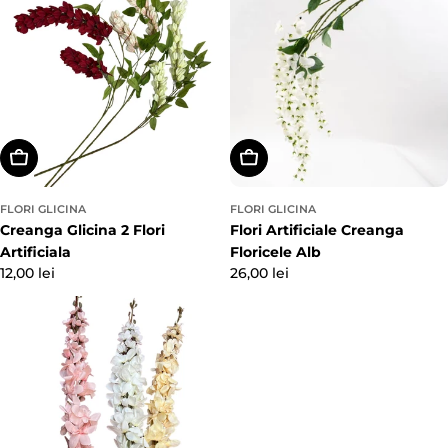
Alegeți Opțiunile
Adaugă In Coş
FLORI GLICINA
FLORI GLICINA
Creanga Glicina 2 Flori
Flori Artificiale Creanga
Artificiala
Floricele Alb
Preț
12,00 lei
Preț
26,00 lei
obișnuit
obișnuit