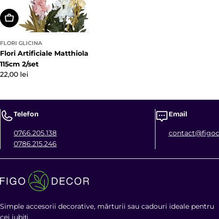
Alegeți Opțiunile
FLORI GLICINA
Flori Artificiale Matthiola
115cm 2/set
Preț
22,00 lei
obișnuit
Telefon
Email
0766.205.138
contact@figod
0786.215.246
Simple accesorii decorative, mărturii sau cadouri ideale pentru
cei iubiți.